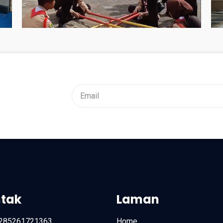
tak
Laman
285261721363
Home