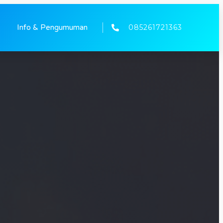
085261721363
Info & Pengumuman