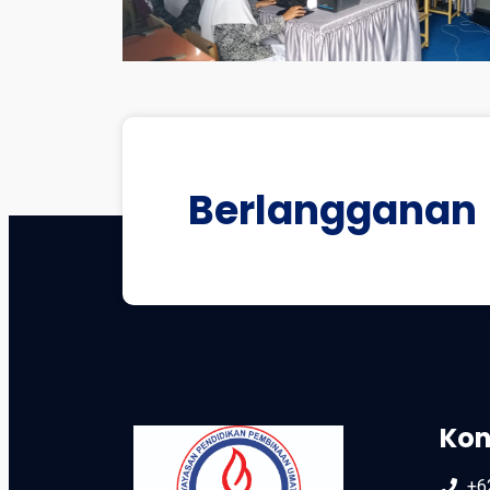
Berlangganan
Kon
+6