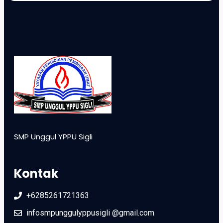
SMP Unggul YPPU Sigli
Kontak
+6285261721363
infosmpunggulyppusigli @gmail.com