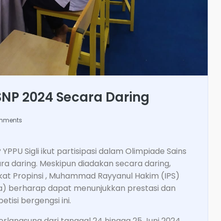
OSNP 2024 Secara Daring
mments
MP YPPU Sigli ikut partisipasi dalam Olimpiade Sains
ara daring. Meskipun diadakan secara daring,
ngkat Propinsi , Muhammad Rayyanul Hakim (IPS)
ka) berharap dapat menunjukkan prestasi dan
tisi bergengsi ini.
erlangsung dari tanggal 24 hingga 25 Juni 2024,