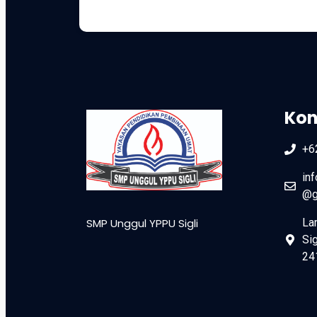
Kon
+6
in
@g
SMP Unggul YPPU Sigli
La
Sig
24