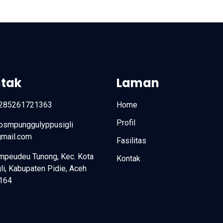
tak
Laman
285261721363
Home
Profil
fosmpunggulyppusigli
mail.com
Fasilitas
mpeudeu Tunong, Kec. Kota
Kontak
li, Kabupaten Pidie, Aceh
164