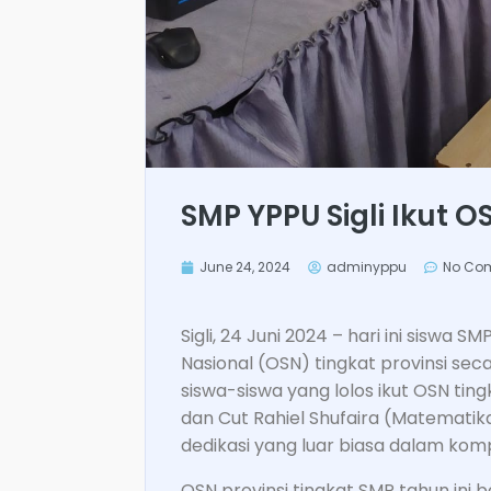
SMP YPPU Sigli Ikut 
June 24, 2024
adminyppu
No Co
Sigli, 24 Juni 2024 – hari ini siswa S
Nasional (OSN) tingkat provinsi sec
siswa-siswa yang lolos ikut OSN ti
dan Cut Rahiel Shufaira (Matemati
dedikasi yang luar biasa dalam kompe
OSN provinsi tingkat SMP tahun ini b