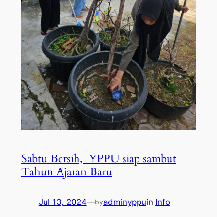
Sabtu Bersih, YPPU siap sambut
Tahun Ajaran Baru
Jul 13, 2024
—
adminyppu
in
Info
by