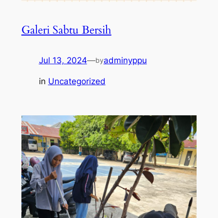
Galeri Sabtu Bersih
Jul 13, 2024
—
adminyppu
by
in
Uncategorized