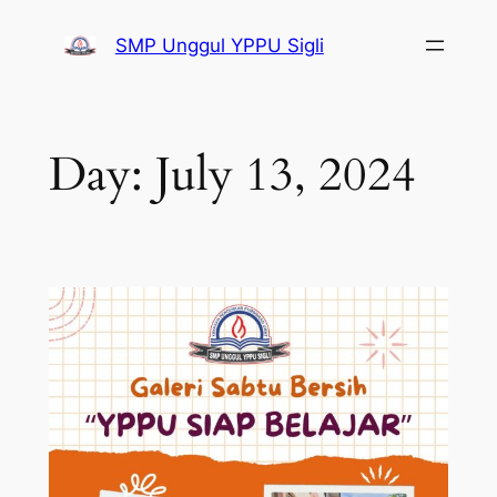
SMP Unggul YPPU Sigli
Day:
July 13, 2024