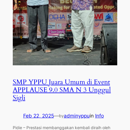
SMP YPPU Juara Umum di Event
APPLAUSE 9.0 SMA N 3 Unggul
Sigli
Feb 22, 2025
—
adminyppu
in
Info
by
Pidie – Prestasi membanggakan kembali diraih oleh