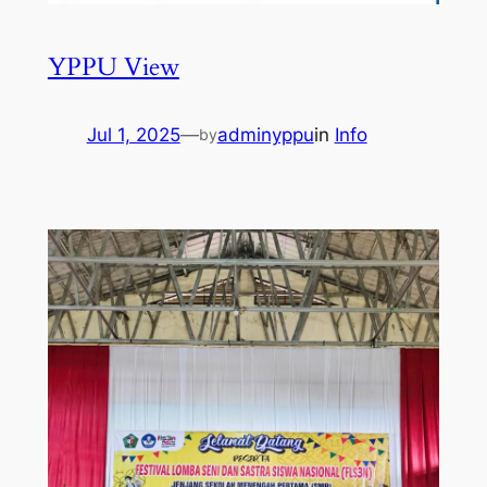
YPPU View
Jul 1, 2025
—
adminyppu
in
Info
by